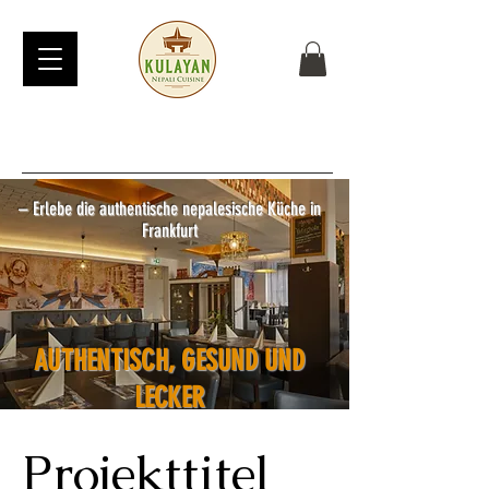
नमस्ते
– Erlebe die authentische nepalesische Küche in
Frankfurt
AUTHENTISCH, GESUND UND
LECKER
Projekttitel