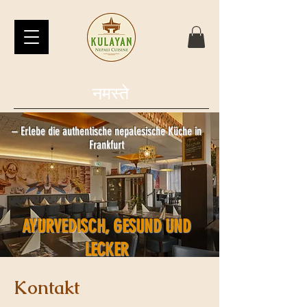
नमस्ते
– Erlebe die authentische nepalesische Küche in
Frankfurt
AYURVEDISCH, GESUND UND
LECKER
Kontakt