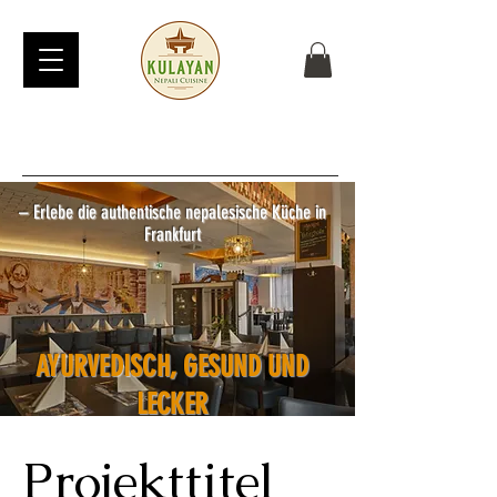
नमस्ते
– Erlebe die authentische nepalesische Küche in
Frankfurt
AYURVEDISCH, GESUND UND
LECKER
Projekttitel