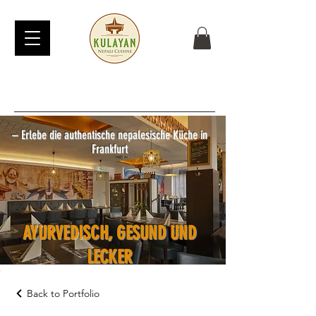
नमस्ते
– Erlebe die authentische nepalesische Küche in
Frankfurt
AYURVEDISCH, GESUND UND
LECKER
Back to Portfolio